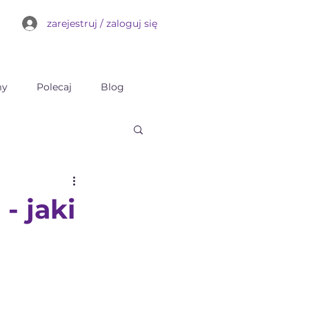
zarejestruj / zaloguj się
my
Polecaj
Blog
- jaki