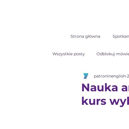
Strona główna
Spotkan
Wszystkie posty
Odblokuj mówie
patroninenglish
2
Nauka an
kurs wy