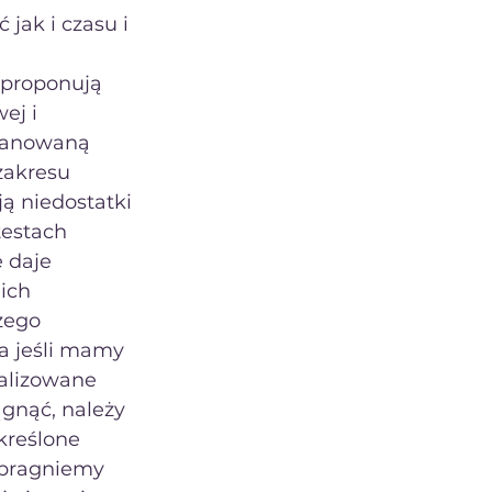
jak i czasu i 
 proponują 
ej i 
opanowaną 
zakresu 
ą niedostatki 
estach 
 daje 
ich 
zego 
 jeśli mamy 
ualizowane 
gnąć, należy 
kreślone 
zapragniemy 