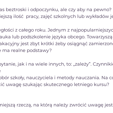
zas beztroski i odpoczynku, ale czy aby na pewno?
jszą ilość  pracy, zajęć szkolnych lub wykładów je
głości z całego roku. Jednym z najpopularniejszy
 nauka lub podszkolenie języka obcego. Towarzyszą
kacyjny jest zbyt krótki żeby osiągnąć zamierzone
e ma realne podstawy?
tanie, jak i na wiele innych, to: „zależy”. Czynnik
e
bór szkoły, nauczyciela i metody nauczania. Na c
ić uwagę szukając skutecznego letniego kursu?