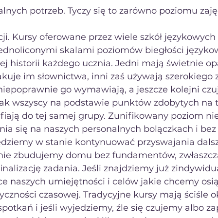
nych potrzeb. Tyczy się to zarówno poziomu zajęć 
cji. Kursy oferowane przez wiele szkół językowych
ednoliconymi skalami poziomów biegłości językow
ej historii każdego ucznia. Jedni mają świetnie 
akuje im słownictwa, inni zaś używają szerokiego 
niepoprawnie go wymawiają, a jeszcze kolejni czuj
ak wszyscy na podstawie punktów zdobytych na t
fiają do tej samej grupy. Zunifikowany poziom nie
nia się na naszych personalnych bolączkach i bez 
ędziemy w stanie kontynuować przyswajania dals
 nie zbudujemy domu bez fundamentów, zwłaszcza
inalizację zadania. Jeśli znajdziemy już zindywid
ce naszych umiejętności i celów jakie chcemy osią
tyczności czasowej. Tradycyjne kursy mają ściśle o
spotkań i jeśli wyjedziemy, źle się czujemy albo 