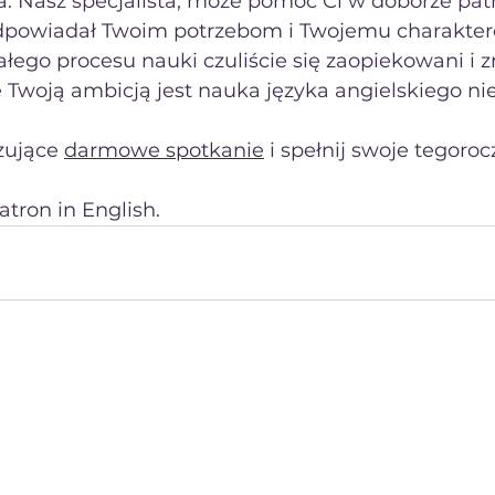
. Nasz specjalista, może pomóc Ci w doborze patr
odpowiadał Twoim potrzebom i Twojemu charaktero
łego procesu nauki czuliście się zaopiekowani i z
zujące 
darmowe spotkanie
 i spełnij swoje tegoroc
tron in English. 