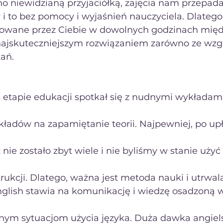
no niewidzianą przyjaciółką, zajęcia nam przepad
 i to bez pomocy i wyjaśnień nauczyciela. Dlatego,
owane przez Ciebie w dowolnych godzinach między
ajskuteczniejszym rozwiązaniem zarówno ze wzgl
kań.
kładów na zapamiętanie teorii. Najpewniej, po up
nie zostało zbyt wiele i nie byliśmy w stanie użyć
ukcji. Dlatego, ważna jest metoda nauki i utrwa
English stawia na komunikację i wiedzę osadzoną w
nnym sytuacjom użycia języka. Duża dawka angiel