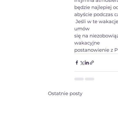
intymna atmosfera
będzie najlepiej 
abyście podczas ca
 Jeśli w te wakacje Twoją ambicją jest nauka języka angielskiego nie wahaj się i 
umów
się na niezobowią
wakacyjne
postanowienie z Pa
Ostatnie posty