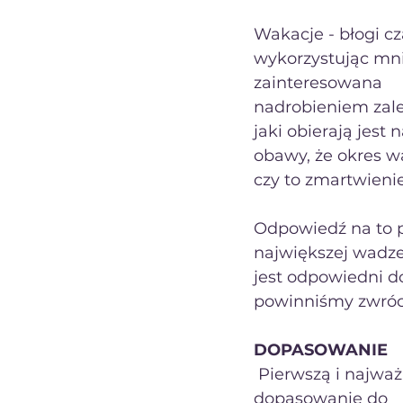
Wakacje - błogi c
wykorzystując mnie
zainteresowana
nadrobieniem zale
jaki obierają jest
obawy, że okres wa
czy to zmartwieni
Odpowiedź na to py
największej wadz
jest odpowiedni do
powinniśmy zwróc
DOPASOWANIE
 Pierwszą i najważniejszą rzeczą, na którą należy zwrócić uwagę jest 
dopasowanie do