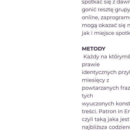
spotkać się z daw
gonić resztę grupy
online, zaprogram
mogą okazać się n
jak i miejsce spot
METODY
 Każdy na którymś etapie edukacji spotkał się z nudnymi wykładami i tysiącem 
prawie
identycznych przy
miesięcy z
powtarzanych fraz 
tych
wyuczonych konstr
treści. Patron in 
czyli taką jaka jest
najbliższa codzie