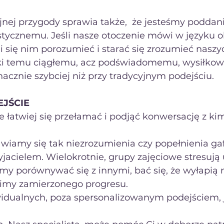
ej przygody sprawia także,  że jesteśmy poddani i
stycznemu. Jeśli nasze otoczenie mówi w języku 
 się nim porozumieć i starać się zrozumieć naszy
i temu ciągłemu, acz podświadomemu, wysiłkowi
acznie szybciej niż przy tradycyjnym podejściu.
JŚCIE
wiamy się tak niezrozumienia czy popełnienia gaf
jacielem. Wielokrotnie, grupy zajęciowe stresują 
y porównywać się z innymi, bać się, że wyłapią n
nimy zamierzonego progresu.
widualnych, poza spersonalizowanym podejściem, j