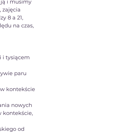
ają i musimy 
 zajęcia 
 8 a 21, 
ędu na czas, 
ływie paru 
 w kontekście 
lania nowych 
 kontekście, 
skiego od 