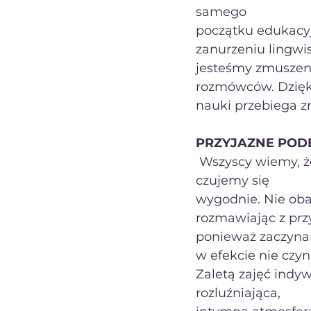
samego
początku edukacyjn
zanurzeniu lingwi
jesteśmy zmuszeni
rozmówców. Dzięk
nauki przebiega zn
PRZYJAZNE PODE
 Wszyscy wiemy, że łatwiej się przełamać i podjąć konwersację z kimś z kim 
czujemy się
wygodnie. Nie oba
rozmawiając z przy
ponieważ zaczynam
w efekcie nie czy
Zaletą zajęć indy
rozluźniająca,