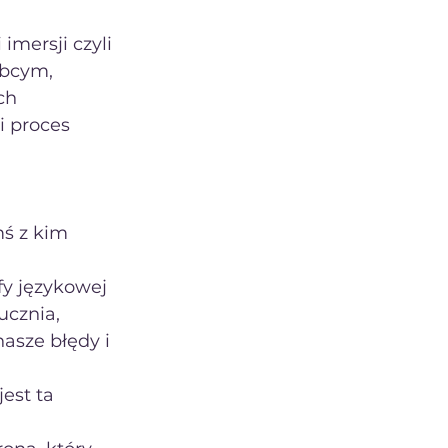
mersji czyli 
obcym, 
ch 
 proces 
y językowej 
ucznia, 
asze błędy i 
est ta 