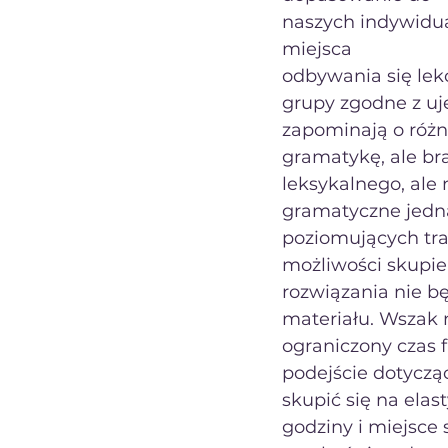
naszych indywidual
miejsca
odbywania się lek
grupy zgodne z uj
zapominają o różn
gramatykę, ale br
leksykalnego, ale 
gramatyczne jedn
poziomujących tra
możliwości skupie
rozwiązania nie b
materiału. Wszak
ograniczony czas f
podejście dotyczą
skupić się na elas
godziny i miejsce 