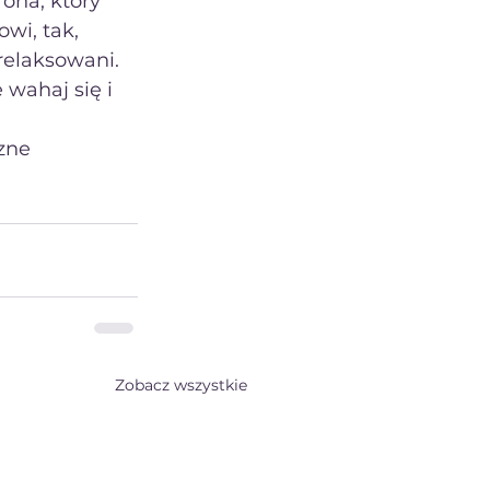
ona, który 
wi, tak, 
relaksowani.
zne 
Zobacz wszystkie