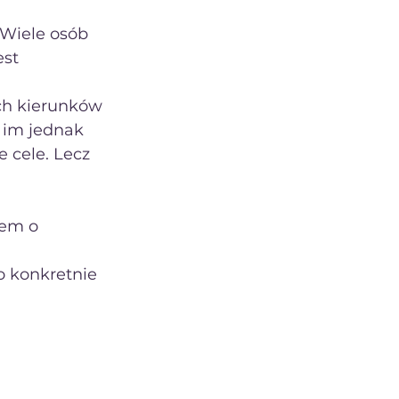
 Wiele osób
st 
ch kierunków 
 im jednak 
 cele. Lecz 
iem o 
o konkretnie 