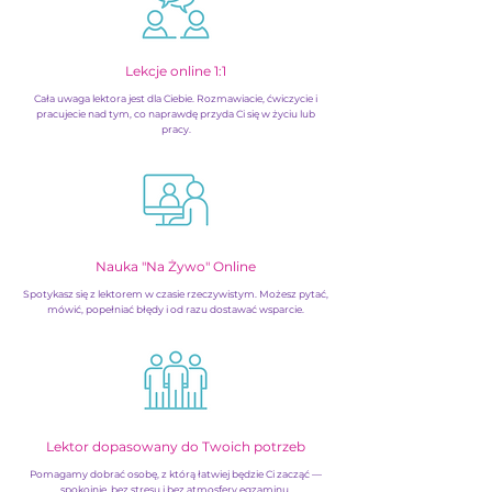
Lekcje online 1:1
Cała uwaga lektora jest dla Ciebie. Rozmawiacie, ćwiczycie i
pracujecie nad tym, co naprawdę przyda Ci się w życiu lub
pracy.
Nauka "Na Żywo" Online
Spotykasz się z lektorem w czasie rzeczywistym. Możesz pytać,
mówić, popełniać błędy i od razu dostawać wsparcie.
Lektor dopasowany do Twoich potrzeb
Pomagamy dobrać osobę, z którą łatwiej będzie Ci zacząć —
spokojnie, bez stresu i bez atmosfery egzaminu.