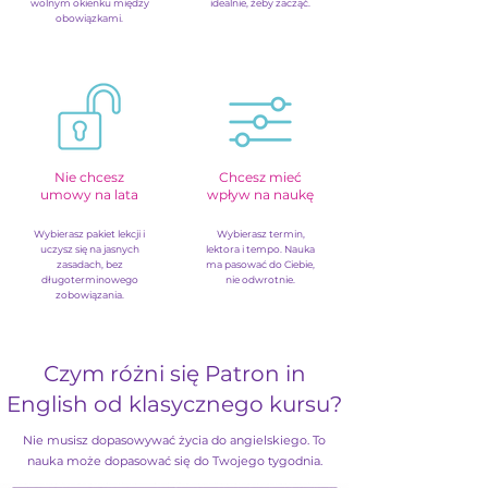
wolnym okienku między
idealnie, żeby zacząć.
obowiązkami.
Nie chcesz
Chcesz mieć
umowy na lata
wpływ na naukę
Wybierasz pakiet lekcji i
Wybierasz termin,
uczysz się na jasnych
lektora i tempo. Nauka
zasadach, bez
ma pasować do Ciebie,
długoterminowego
nie odwrotnie.
zobowiązania.
Czym różni się Patron in
English od klasycznego kursu?
Nie musisz dopasowywać życia do angielskiego. To
nauka może dopasować się do Twojego tygodnia.