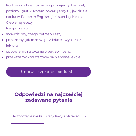
Podczas krótkiej rozmowy poznajemy Twój cel,
poziom i grafik. Potem pokazujemy Ci, jak działa
nauka w Patron in English i jaki start będzie dla
Ciebie najlepszy.
Na spotkaniu:
sprawdzimy, czego potrzebujesz,
pokażemy, jak rezerwujesz lekcje i wybierasz
lektora,
odpowiemy na pytania o pakiety i ceny,
przekażemy kod startowy na pierwsze lekcje.
Umów bezpłatne spotkanie
Odpowiedzi na najczęściej
zadawane pytania
Rozpoczęcie nauki
Ceny lekcji i płatności
Rezerwacja zajęć