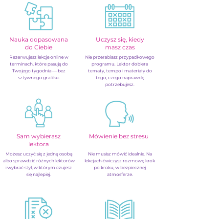
Nauka dopasowana
Uczysz się, kiedy
do Ciebie
masz czas
Rezerwujesz lekcje online w
Nie przerabiasz przypadkowego
terminach, które pasują do
programu. Lektor dobiera
Twojego tygodnia — bez
tematy, tempo i materiały do
sztywnego grafiku.
tego, czego naprawdę
potrzebujesz.
Sam wybierasz
Mówienie bez stresu
lektora
Możesz uczyć się z jedną osobą
Nie musisz mówić idealnie. Na
albo sprawdzić różnych lektorów
lekcjach ćwiczysz rozmowę krok
i wybrać styl, w którym czujesz
po kroku, w bezpiecznej
się najlepiej.
atmosferze.