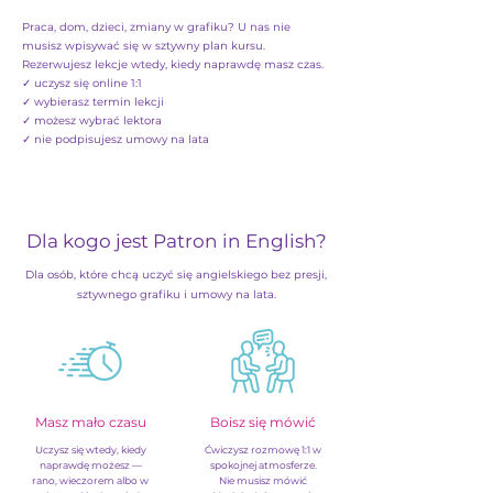
Praca, dom, dzieci, zmiany w grafiku? U nas nie
musisz wpisywać się w sztywny plan kursu.
Rezerwujesz lekcje wtedy, kiedy naprawdę masz czas.
✓ uczysz się online 1:1
✓ wybierasz termin lekcji
✓ możesz wybrać lektora
✓ nie podpisujesz umowy na lata
Dla kogo jest Patron in English?
Dla osób, które chcą uczyć się angielskiego bez presji,
sztywnego grafiku i umowy na lata.
Masz mało czasu
Boisz się mówić
Uczysz się wtedy, kiedy
Ćwiczysz rozmowę 1:1 w
naprawdę możesz —
spokojnej atmosferze.
rano, wieczorem albo w
Nie musisz mówić