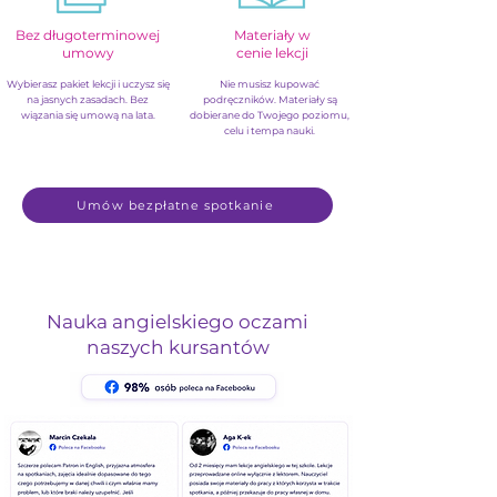
Bez długoterminowej
Materiały w
umowy
cenie lekcji
Wybierasz pakiet lekcji i uczysz się
Nie musisz kupować
na jasnych zasadach. Bez
podręczników. Materiały są
wiązania się umową na lata.
dobierane do Twojego poziomu,
celu i tempa nauki.
Umów bezpłatne spotkanie
Nauka angielskiego oczami
naszych kursantów