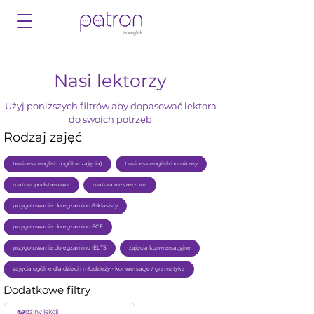
Nasi lektorzy
Użyj poniższych filtrów aby dopasować lektora
do swoich potrzeb
Rodzaj zajęć
business english (ogólne zajęcia)
business english branżowy
matura podstawowa
matura rozszerzona
przygotowanie do egzaminu 8-klasisty
przygotowanie do egzaminu FCE
przygotowanie do egzaminu IELTS
zajęcia konwersacyjne
zajęcia ogólne dla dzieci i młodzieży - konwersacje / gramatyka
Dodatkowe filtry