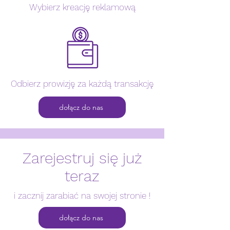
Wybierz kreację reklamową
Odbierz prowizję za każdą transakcję
dołącz do nas
Zarejestruj się już
teraz
i zacznij zarabiać na swojej stronie !
dołącz do nas