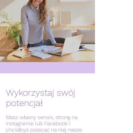
Wykorzystaj swój
potencjał
Masz własny serwis, stronę na
instagramie lub Facebook i
chciałbyś polecać na niej nasze