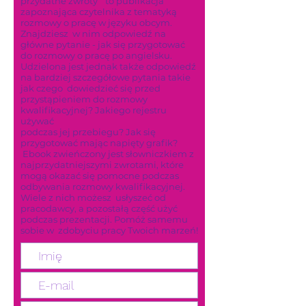
przydatne zwroty” to publikacja
zapoznająca czytelnika z tematyką
rozmowy o pracę w języku obcym.
Znajdziesz w nim odpowiedź na
główne pytanie - jak się przygotować
do rozmowy o pracę po angielsku.
Udzielona jest jednak także odpowiedź
na bardziej szczegółowe pytania takie
jak czego dowiedzieć się przed
przystąpieniem do rozmowy
kwalifikacyjnej? Jakiego rejestru
używać
podczas jej przebiegu? Jak się
przygotować mając napięty grafik?
Ebook zwieńczony jest słowniczkiem z
najprzydatniejszymi zwrotami, które
mogą okazać się pomocne podczas
odbywania rozmowy kwalifikacyjnej.
Wiele z nich możesz usłyszeć od
pracodawcy, a pozostałą część użyć
podczas prezentacji. Pomóż samemu
sobie w zdobyciu pracy Twoich marzeń!