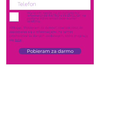
Wyrażam zgodę na otrzymywanie
informacji od PATRON IN ENGLISH na
podany adres email oraz numer
telefonu.
Klikając "Pobieram za darmo", oświadczasz, że
zapoznałeś się z informacjami na temat
przetwarzania danych osobowych, które znajdują
się
tutaj
.
Pobieram za darmo