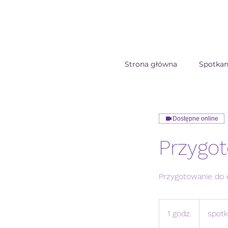
Strona główna
Spotkan
Dostępne online
Przygot
Przygotowanie do e
1 godz.
1
spotk
g