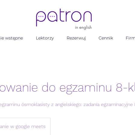
ie wstępne
Lektorzy
Rezerwuj
Cennik
Fir
owanie do egzaminu 8-kl
gzaminu ósmoklasisty z angielskiego: zadania egzaminacyjne i 
anie w google meets