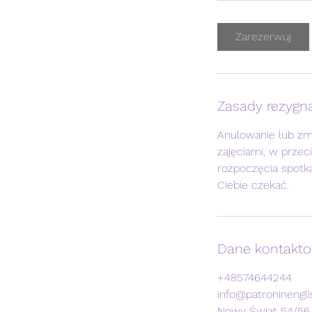
o
d
Zarezerwuj
z
Zasady rezygna
Anulowanie lub zm
zajęciami, w przec
rozpoczęcia spotka
Ciebie czekać.
Dane kontakt
+48574644244
info@patroninengl
Nowy Świat 54/56,