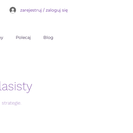
zarejestruj / zaloguj się
my
Polecaj
Blog
asisty
strategie.