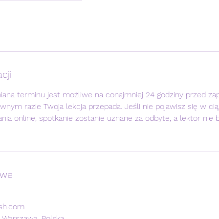
cji
iana terminu jest możliwe na conajmniej 24 godziny przed z
iwnym razie Twoja lekcja przepada. Jeśli nie pojawisz się w ci
nia online, spotkanie zostanie uznane za odbyte, a lektor nie 
owe
ish.com
 Warszawa, Polska