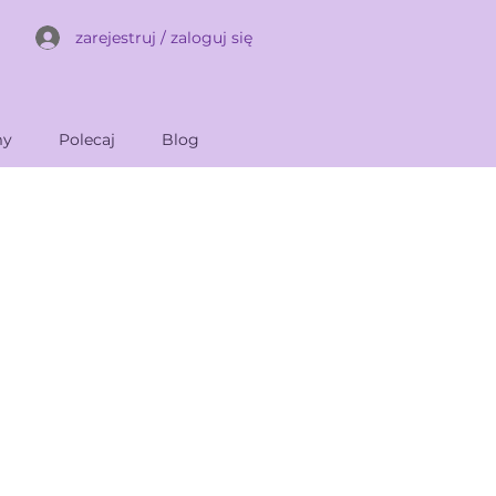
zarejestruj / zaloguj się
my
Polecaj
Blog