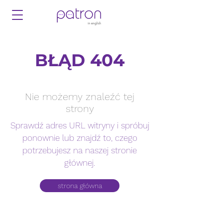
BŁĄD 404
Nie możemy znaleźć tej
strony
Sprawdź adres URL witryny i spróbuj
ponownie lub znajdź to, czego
potrzebujesz na naszej stronie
głównej.
strona główna